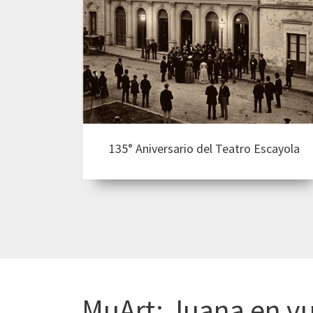
135° Aniversario
del Teatro Escayola
MuArt: Juana en v